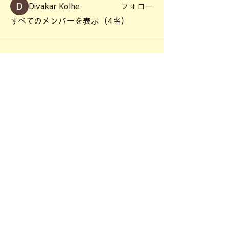
Divakar Kolhe
フォロー
すべてのメンバーを表示（4名）
ご質問、お問い合わせに関しまして
主催者、運営会社ではお電話の問い
合わせは受け付けておりません。
すべて下記アドレスへメールにてお
問い合わせください。
honbunsha★gmail.com
★を@に変えて送信してください。
主催：ひろしまブックフェス実行委員会 運営：株式会社本
分社 〒733-0032 広島県広島市西区東観音町14-1